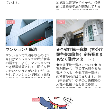
ています。
泊施設は建築物ですから、必然
的に建築基準法が関係してきま
す。 よく、民泊をする場合に用
途変更が必要ですか？などどい
う質問をいた...
ブログ
ブログ
マンションと民泊
★全省庁統一資格（官公庁
競争参加資格）定時審査ま
マンションで民泊をやるのは？
今日はマンションでの民泊営業
もなく受付スタート！
の話です。よく、マンションの
◆全省庁統一資格について◆ 今
空き部屋対策として、民泊を行
週24日から、官公庁の競争参加
いたいという方がいますが、は
資格である「全省庁統一資格」
たしてマンションで民泊（民泊
の審査受付がはじまります。 国
に限らず、事務所や店舗として
（中央官庁）やその出先機関の
の営業でもおなじですが）はで
入札や見積り合わせに参加し、
きるのでしょう...
契約を締結する際、この「全省
庁統一資格」が必要となり...
ブログ