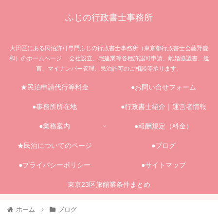
ふじの行政書士事務所
大田区にある民泊許可専門ふじの行政書士事務所（東京都行政書士会藤野慶
和）のホームページ 会社設立、宅建業等各種許認可申請、離婚協議書、遺
言、マイナンバー管理、民泊許可のご相談等承ります。
★民泊申請代行等料金
●お問い合せフォーム
●事務所所在地
●行政書士紹介｜運営者情報
●業務案内
●報酬規定（料金）
★民泊についてのページ
●ブログ
●プライバシーポリシー
●サイトマップ
東京23区旅館業条件まとめ
ホーム
ブログ