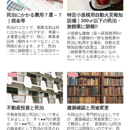
民泊にかかる費用７選－７
特定小規模用自動火災報知
｜税金等
設備｜300㎡以下の民泊・
旅館業に朗報!!
民泊のコストで、開業当初は特
にかからないのですが、考慮べ
小規模な建物（延べ床面積300㎡
き重要な因子で、特に、事業者
未満）の建物の一部を旅館業や
以外（物件オーナーなど）にも
民泊に転用する場合、自動火災
関係があります。さて、民泊
報知設備の設置は、該当部分
（特に旅館業としての宿泊サー
（旅館業等の部屋のみ）なの
ビス）は事業の収入ですので当
か、それとも全体なのかという
然に所得税がかかります。そし
質問が多く寄せられています。
て、建物自体にも固定資産税が
例えば、自動火災法...
課されますので、こちらのコス
トも無視できません。開業当初
ブログ
ブログ
は意識していなくても１年経過
すると嫌でも認識させられま
す。
不動産投資と民泊
建築確認と用途変更
不動産投資と民泊について考え
今回は少し専門的なはなしです
てみましょう。月々●●円の家賃
が、建築確認と用途変更につい
が、日々●●円に、まさに不動産
て解説します。 直接的には民泊
の錬金術として民泊が注目され
許可には関係ないのですが、民