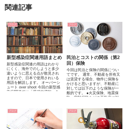
関連記事
ブログ
ブログ
新型感染症関連用語まとめ
民泊とコストの関係（第2
回）保険
新型感染症関連の用語はわかり
にくく、海外でのしようと多少
今回は民泊と保険の関係につい
違いように思える点が散見され
てです。 通常、不動産を所有又
ますので、日本で使用されいる
は賃貸する場合、物件に保険を
用語を解説します。 オーバーシ
かけると思いますが、不動産に
ュート over shoot 今回の新型感
対しては以下のような保険が一
染症関連では「爆破的増加」を
般的です。 ●火災保険、地震保
意味して使用...
険、家財保険などの不動産に対
する保険をオーナーが加入 ●上
記火災保険...
ブログ
ブログ