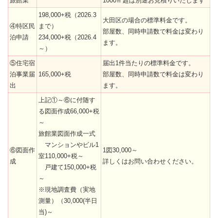
旅館業
1000㎡超は別途お見積りいたします
198,000+税（2026.3
大田区の場合の標準料金です。
④特区民
まで）
部屋数、同時申請数で料金は変わり
泊申請
234,000+税（2026.4
ます。
～）
⑤住宅宿
届出1件当たりの標準料金です。
泊事業届
165,000+税
部屋数、同時申請数で料金は変わり
出
ます。
上記①～⑥に付随す
る図面作成66,000+税
～
旅館業図面作成一式
マンションやビル1
⑥図面作
1図30,000～
室110,000+税～
成
詳しくはお問い合わせください。
戸建て150,000+税
～
※現地調査費（実地
測量）（30,000(半日
当)～