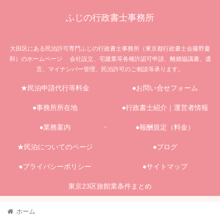
ふじの行政書士事務所
大田区にある民泊許可専門ふじの行政書士事務所（東京都行政書士会藤野慶
和）のホームページ 会社設立、宅建業等各種許認可申請、離婚協議書、遺
言、マイナンバー管理、民泊許可のご相談等承ります。
★民泊申請代行等料金
●お問い合せフォーム
●事務所所在地
●行政書士紹介｜運営者情報
●業務案内
●報酬規定（料金）
★民泊についてのページ
●ブログ
●プライバシーポリシー
●サイトマップ
東京23区旅館業条件まとめ
ホーム