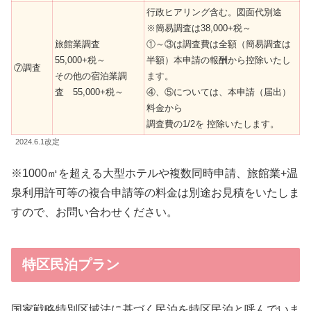
行政ヒアリング含む。図面代別途
※簡易調査は38,000+税～
旅館業調査
①～③は調査費は全額（簡易調査は
55,000+税～
半額）本申請の報酬から控除いたし
⑦調査
その他の宿泊業調
ます。
査 55,000+税～
④、⑤については、本申請（届出）
料金から
調査費の1/2を 控除いたします。
2024.6.1改定
※1000㎡を超える大型ホテルや複数同時申請、旅館業+温
泉利用許可等の複合申請等の料金は別途お見積をいたしま
すので、お問い合わせください。
特区民泊プラン
国家戦略特別区域法に基づく民泊を特区民泊と呼んでいま