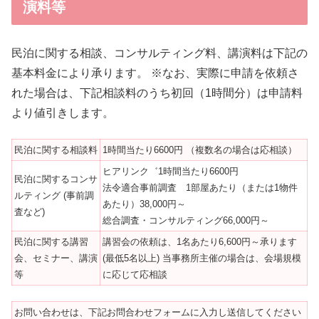
演料等
民泊に関する相談、コンサルティング料、講演料は下記の
基本料金により承ります。 ※なお、実際に申請を依頼さ
れた場合は、下記相談料のうち初回（1時間分）は申請料
より値引きします。
民泊に関する相談料
1時間当たり6600円 （複数名の場合は応相談）
ヒアリンク゛1時間当たり6600円
民泊に関するコンサ
法令適合事前調査 1部屋あたり（または1物件
ルティング (事前調
あたり）38,000円～
査など)
総合調査・コンサルティング66,000円～
民泊に関する講習
講習会の依頼は、1名あたり6,600円～承ります
会、セミナー、講演
(最低5名以上) 当事務所主催の場合は、会場規模
等
に応じて応相談
お問い合わせは、下記お問合わせフォームに入力し送信してください