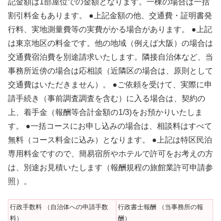
記金額は1部屋位での金額となります。一棟の場合は一括
割引料金もあります。 ●上記金額の他、交通費・証明書発
行料、実地測量費等の実費がかる場合があります。 ●上記
は東京地区の料金です。他の地域（例えば大阪）の場合は
交通費宿泊費を別途請求いたします。隣接自治体など、当
事務所近傍の場合は応相談（近隣区の場合は、原則として
交通費はいただきません）。 ●ご依頼を受けて、実際に申
請手続き（事前調査調査を含む）に入る場合は、契約の
上、着手金（報酬等合計金額の1/3)をお預かりいたしま
す。 ●一括コースにお申し込みの場合は、相談料はすべて
無料（コース料金に込み）となります。 ●上記は特区民泊
専用料金ですので、簡易宿所やホテルで許可をお考えの方
は、別途お見積いたします（報酬規程の旅館業許可申請参
照）。
行政手数料 （自治体への申請手数
行政書士報酬 （当事務所の報
料）
酬）