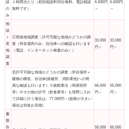
談
１時間当たり（初回相談料30分無料。電話相談
6,600円
6,600円
の
無料です）
～
～
み
相
談
＋
①用途地域調査：許可可能な地域かどうかの調
33,000
33,000
実
査（所在場所のみ、自治体への確認も行います
円～
円～
地
（電話、インターネット検索のみ））
調
査
②許可可能な地域かどうかの調査（所在場所＋
建物の構造、自治体(保健所、消防署他)への簡
易な確認も行います）※旅館業法（簡易宿所
66,000
55,000
等）やその他の許可（飲食業等）も視野に入れ
円～
円～
て詳細に行う場合は、77,000円～(規模が大きい
場合は別途お見積)
書
類
作
50,000
60,000