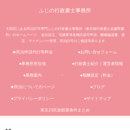
ふじの行政書士事務所
大田区にある民泊許可専門ふじの行政書士事務所（東京都行政書士会藤野慶
和）のホームページ 会社設立、宅建業等各種許認可申請、離婚協議書、遺
言、マイナンバー管理、民泊許可のご相談等承ります。
★民泊申請代行等料金
●お問い合せフォーム
●事務所所在地
●行政書士紹介｜運営者情報
●業務案内
●報酬規定（料金）
★民泊についてのページ
●ブログ
●プライバシーポリシー
●サイトマップ
東京23区旅館業条件まとめ