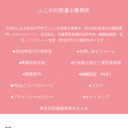
ふじの行政書士事務所
大田区にある民泊許可専門ふじの行政書士事務所（東京都行政書士会藤野慶
和）のホームページ 会社設立、宅建業等各種許認可申請、離婚協議書、遺
言、マイナンバー管理、民泊許可のご相談等承ります。
★民泊申請代行等料金
●お問い合せフォーム
●事務所所在地
●行政書士紹介｜運営者情報
●業務案内
●報酬規定（料金）
★民泊についてのページ
●ブログ
●プライバシーポリシー
●サイトマップ
東京23区旅館業条件まとめ