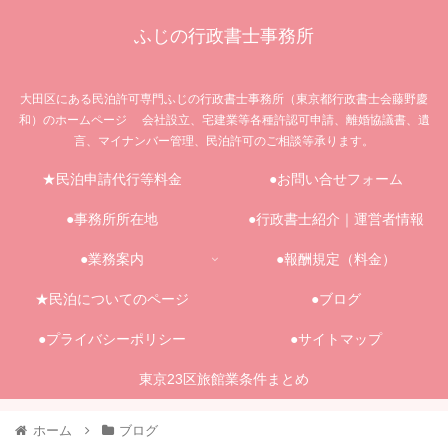
ふじの行政書士事務所
大田区にある民泊許可専門ふじの行政書士事務所（東京都行政書士会藤野慶
和）のホームページ 会社設立、宅建業等各種許認可申請、離婚協議書、遺
言、マイナンバー管理、民泊許可のご相談等承ります。
★民泊申請代行等料金
●お問い合せフォーム
●事務所所在地
●行政書士紹介｜運営者情報
●業務案内
●報酬規定（料金）
★民泊についてのページ
●ブログ
●プライバシーポリシー
●サイトマップ
東京23区旅館業条件まとめ
ホーム
ブログ