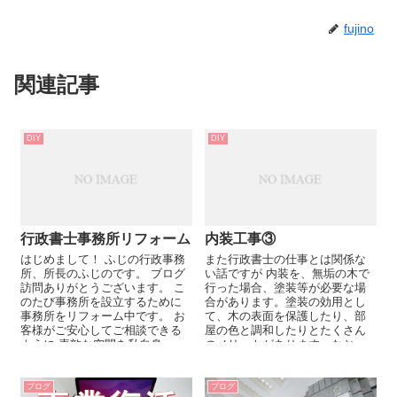
fujino
関連記事
DIY
DIY
行政書士事務所リフォーム
内装工事③
はじめまして！ ふじの行政事務
また行政書士の仕事とは関係な
所、所長のふじのです。 ブログ
い話ですが 内装を、無垢の木で
訪問ありがとうございます。 こ
行った場合、塗装等が必要な場
のたび事務所を設立するために
合があります。塗装の効用とし
事務所をリフォーム中です。 お
て、木の表面を保護したり、部
客様がご安心してご相談できる
屋の色と調和したりとたくさん
ように 素敵な空間を私自身...
のメリットがあります。なお、
ツーバイフォーとかの...
ブログ
ブログ