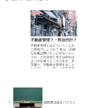
業、特にインバウンドを狙った
外国人旅行者をターゲットにし
た観光事業に力を入れていま
す。今回は、民泊概論を説明す
ブログ
る前提として日本の宿泊、観光
マーケットについて概要を解説
いたします。ポイントを絞って
説明しますので、今後の戦略を
立てるうえで、マーケットの概
要の把握するための資料とし活
用してください。
不動産管理？・民泊代行？
不動産管理とはどういうことか
ご存知でしょうか？ 私も、正確
な定義は聞いたことがないとい
うか、どの法令に当てはめれば
よいのか迷うところですが、文
字通り、不動産を管理すること
なのでしょう。昔から不動産管
理業という業種というか会社も
ありますが、...
旅館業法改正パブコメ