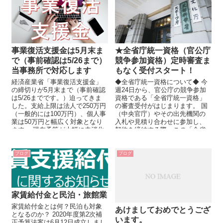
事業復活支援金は5月末ま
★全省庁統一資格（官公庁
で（事前確認は5/26まで）
競争参加資格）定時審査ま
当事務所で対応します
もなく受付スタート！
経済産業省「事業復活支援金」
◆全省庁統一資格について◆ 今
の締切りが5月末まで（事前確認
週24日から、官公庁の競争参加
は5/26までです。）迫ってきま
資格である「全省庁統一資格」
した。支給上限は法人で250万円
の審査受付がはじまります。 国
（一般的には100万円）、個人事
（中央官庁）やその出先機関の
業は50万円と幅広く対象となり
入札や見積り合わせに参加し、
ます。 現在予算が大幅に未消化
契約を締結する際、この「全省
になっており、これ...
庁統一資格」が必要となり...
ブログ
ブログ
家賃給付金と民泊・旅館業
家賃給付金とは何？民泊も対象
あけましておめでとうござ
となるのか？ 2020年度第2次補
います。
正予算法案は6月12日成立しまし