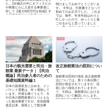
た。2次補正の中にオフィスビル
明けましておめでとうございま
や商業ビルに入居する事業者に
す。 今年は、行政書士となって
対して【最大600万円を助成】す
初めてのお正月でした。 これま
る家賃支援給付金制度がありま
では、毎年、年末年始はわりと
すが、 地代...
忙しかったので、ゆっくりと過
ごせるかなと思っていました
が、思いのほかやることがたく
さん...
ブログ
ブログ
日本の観光需要と民泊・旅
改正旅館業法の罰則につい
館業 最新データ｜【民泊
て
概論】民泊参入者のための
旅館業法罰則の強化 改正旅館業
基礎知識資料編１
法については、第１０条以降に
罰則が規定されていますが、従
日本の貿易収支に占める、イン
前に比べ強化されていますの
バウンド需要は、年々増加して
で、今回は、旅館業法における
います。外貨を稼ぐうえで、今
罰則について解説いたします。
や日本の期間産業の１つともな
①6月以下の懲役若しくは100万
った観光事業ですが、安倍政権
円以下の罰金又はこれを...
発足以来、国策として観光事