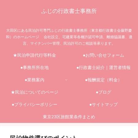
ふじの行政書士事務所
大田区にある民泊許可専門ふじの行政書士事務所（東京都行政書士会藤野慶
和）のホームページ 会社設立、宅建業等各種許認可申請、離婚協議書、遺
言、マイナンバー管理、民泊許可のご相談等承ります。
★民泊申請代行等料金
●お問い合せフォーム
●事務所所在地
●行政書士紹介｜運営者情報
●業務案内
●報酬規定（料金）
★民泊についてのページ
●ブログ
●プライバシーポリシー
●サイトマップ
東京23区旅館業条件まとめ