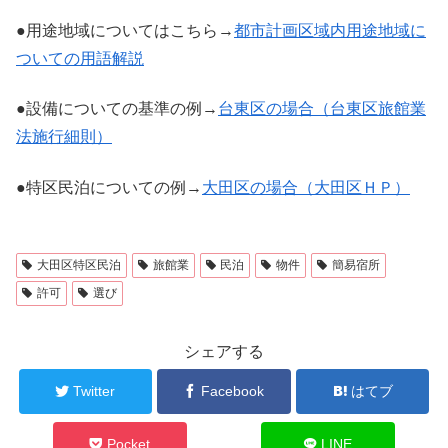
●用途地域についてはこちら→
都市計画区域内用途地域に
ついての用語解説
●設備についての基準の例→
台東区の場合（台東区旅館業
法施行細則）
●特区民泊についての例→
大田区の場合（大田区ＨＰ）
大田区特区民泊
旅館業
民泊
物件
簡易宿所
許可
選び
シェアする
Twitter
Facebook
はてブ
Pocket
LINE