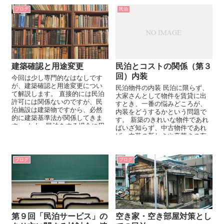
ブログ
民泊
建築確認と用途変更
民泊とコストの関係（第３
回）内装
今回は少し専門的なはなしです
が、建築確認と用途変更につい
民泊物件の内装 民泊に限らず、
て解説します。 直接的には民泊
大家さんとして物件を賃貸に出
許可には関係ないのですが、民
すとき、一番の悩みどころが、
泊施設は建築物ですから、必然
内装をどうするかという問題で
的に建築基準法が関係してきま
す。 新築のきれいな物件であれ
す。 よく、民泊をする場合に用
ばいざ知らず、中古物件であれ
途変更が必要ですか？などどい
ば、内装の新しさや豪華さの有
う質問をいた...
無が大きく...
ブログ
ブログ
第９回「民泊サービス」の
空き家・空き部屋対策とし