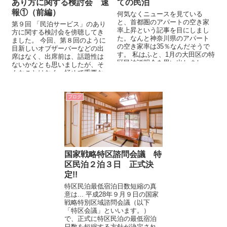
あり方に関する検討会 速
ての民泊
報①（前編）
何気なくニュースを見ている
と、首都圏のアパートの空き家
第９回 「民泊サービス」のあり
率上昇という記事を目にしまし
方に関する検討会を傍聴してき
た。なんと神奈川県のアパート
ました。 今回、第８回のように
の空き家率は35％なんだそうで
目新しいオブザーバーなどの出
す。 私はふと、1月の大田区の特
席はなく、出席前は、話題性は
区民泊説明会を思い出しまし
ないかなとも思いましたが、そ
た。 ...
んなことはなく、極めて重要な
ことが議論されました。それで
は、順を追...
ブログ
国家戦略特区諮問会議 特
区民泊２泊３日 正式決
定!!
特区民泊最低宿泊日数短縮の真
意は... 平成28年９月９日の国家
戦略特別区域諮問会議（以下
「特区会議」といいます。）
で、正式に特区民泊の最低宿泊
日数を短縮する方針が決定され