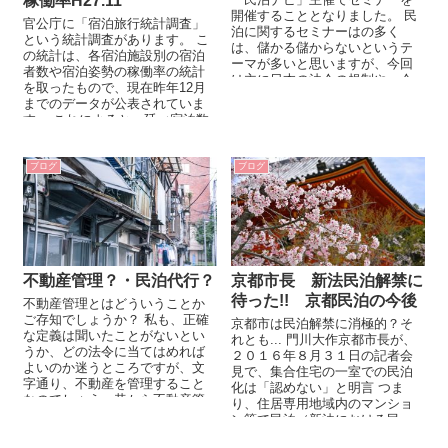
稼働率H27.11
開催することとなりました。 民
官公庁に「宿泊旅行統計調査」
泊に関するセミナーはの多く
という統計調査があります。 こ
は、儲かる儲からないというテ
の統計は、各宿泊施設別の宿泊
ーマが多いと思いますが、今回
者数や宿泊姿勢の稼働率の統計
は主に日本の法令の規制や、今
を取ったもので、現在昨年12月
後、合法的な民泊事業を展開し
までのデータが公表されていま
ていくうえで重要...
す。 これによると、延べ宿泊数
は、前年よりもやや多い数値で
推移し...
ブログ
ブログ
不動産管理？・民泊代行？
京都市長 新法民泊解禁に
待った!! 京都民泊の今後
不動産管理とはどういうことか
ご存知でしょうか？ 私も、正確
京都市は民泊解禁に消極的？そ
な定義は聞いたことがないとい
れとも... 門川大作京都市⻑が、
うか、どの法令に当てはめれば
２０１６年８⽉３１⽇の記者会
よいのか迷うところですが、文
⾒で、集合住宅の⼀室での民泊
字通り、不動産を管理すること
化は「認めない」と明言 つま
なのでしょう。昔から不動産管
り、住居専用地域内のマンショ
理業という業種というか会社も
ン等で民泊（新法における民
ありますが、...
泊...