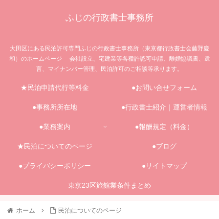
ふじの行政書士事務所
大田区にある民泊許可専門ふじの行政書士事務所（東京都行政書士会藤野慶
和）のホームページ 会社設立、宅建業等各種許認可申請、離婚協議書、遺
言、マイナンバー管理、民泊許可のご相談等承ります。
★民泊申請代行等料金
●お問い合せフォーム
●事務所所在地
●行政書士紹介｜運営者情報
●業務案内
●報酬規定（料金）
★民泊についてのページ
●ブログ
●プライバシーポリシー
●サイトマップ
東京23区旅館業条件まとめ
ホーム
民泊についてのページ