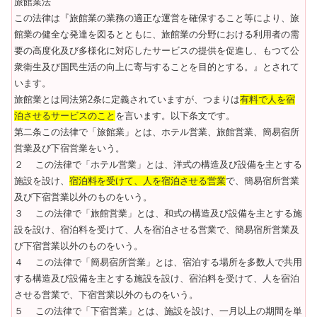
旅館業法
この法律は『旅館業の業務の適正な運営を確保すること等により、旅
館業の健全な発達を図るとともに、旅館業の分野における利用者の需
要の高度化及び多様化に対応したサービスの提供を促進し、もつて公
衆衛生及び国民生活の向上に寄与することを目的とする。』とされて
います。
旅館業とは同法第2条に定義されていますが、つまりは
有料で人を宿
泊させるサービスのこと
を言います。以下条文です。
第二条この法律で「旅館業」とは、ホテル営業、旅館営業、簡易宿所
営業及び下宿営業をいう。
２ この法律で「ホテル営業」とは、洋式の構造及び設備を主とする
施設を設け、
宿泊料を受けて、人を宿泊させる営業
で、簡易宿所営業
及び下宿営業以外のものをいう。
３ この法律で「旅館営業」とは、和式の構造及び設備を主とする施
設を設け、宿泊料を受けて、人を宿泊させる営業で、簡易宿所営業及
び下宿営業以外のものをいう。
４ この法律で「簡易宿所営業」とは、宿泊する場所を多数人で共用
する構造及び設備を主とする施設を設け、宿泊料を受けて、人を宿泊
させる営業で、下宿営業以外のものをいう。
５ この法律で「下宿営業」とは、施設を設け、一月以上の期間を単