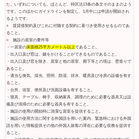
た。いずれについても、ほとんど、特区法13条の条文そのままのよう
です。このほかにガイドラインを制定し、1月中には申請が開始され
るようです。
○ 賃貸借契約及びこれに付随する契約に基づき使用させるものであ
ること。
○ 施設の居室の要件等
・一居室の
床面積25平方メートル以上
であること。
・出入口及び窓は、鍵をかけることができるものであること。
・出入口及び窓を除き、居室と他の居室、廊下等との境は、壁造りで
あること。
・適当な換気、採光、照明、防湿、排水、暖房及び冷房の設備を有す
ること。
・台所、浴室、便所及び洗面設備を有すること。
・寝具、テーブル、椅子、収納家具、調理のために必要な器具又は設
備及び清掃のために必要な器具を有すること。
・施設の使用の開始時に清潔な居室を提供すること。
・施設の使用方法に関する外国語を用いた案内、緊急時における外国
語を用いた情報提供その他の外国人旅客の滞在に必要な役務を提供す
ること。