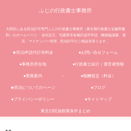
ふじの行政書士事務所
大田区にある民泊許可専門ふじの行政書士事務所（東京都行政書士会藤野慶
和）のホームページ 会社設立、宅建業等各種許認可申請、離婚協議書、遺
言、マイナンバー管理、民泊許可のご相談等承ります。
★民泊申請代行等料金
●お問い合せフォーム
●事務所所在地
●行政書士紹介｜運営者情報
●業務案内
●報酬規定（料金）
★民泊についてのページ
●ブログ
●プライバシーポリシー
●サイトマップ
東京23区旅館業条件まとめ