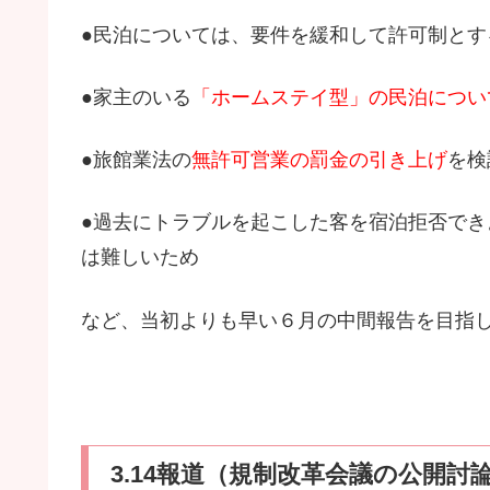
●民泊については、要件を緩和して許可制と
●家主のいる
「ホームステイ型」の民泊につい
●旅館業法の
無許可営業の罰金の引き上げ
を検
●過去にトラブルを起こした客を宿泊拒否で
は難しいため
など、当初よりも早い６月の中間報告を目指
3.14報道（規制改革会議の公開