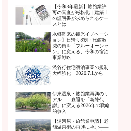
【令和8年最新】旅館業許
可の審査が厳格化｜建築士
の証明書が求められるケー
スとは
水郷潮来の観光イノベーシ
ョン】日帰り8割・旅館激
減の街を「ブルーオーシャ
ン」に変える、令和の宿泊
事業戦略
渋谷行住宅宿泊事業の規制
大幅強化 2026.7.1から
伊東温泉・旅館業再興のリ
アル――衰退を「新陳代
謝」に変える2026年の戦略
的参入
【湯河原・旅館業申請】老
舗温泉街の再興に挑む――