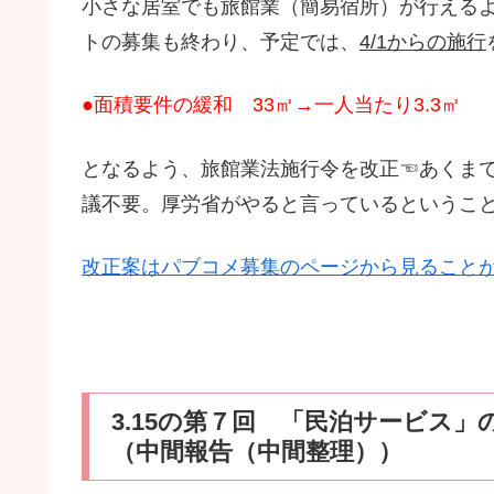
小さな居室でも旅館業（簡易宿所）が行える
トの募集も終わり、予定では、
4/1からの施行
●面積要件の緩和 33㎡→一人当たり3.3㎡
となるよう、旅館業法施行令を改正☜あくま
議不要。厚労省がやると言っているというこ
改正案はパブコメ募集のページから見ること
3.15の第７回 「民泊サービス
（中間報告（中間整理））