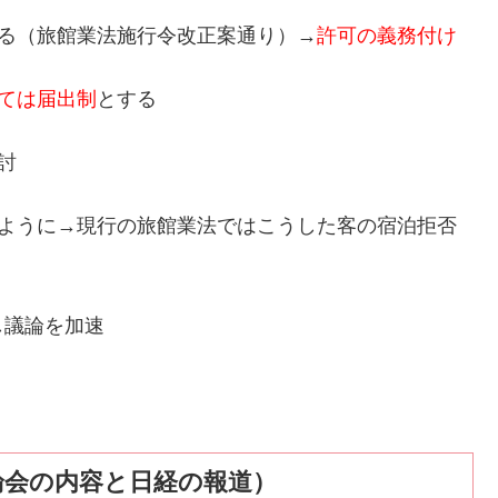
する（旅館業法施行令改正案通り）→
許可の義務付け
ては届出制
とする
討
きように→現行の旅館業法ではこうした客の宿泊拒否
し議論を加速
討論会の内容と日経の報道）