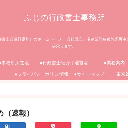
ふじの行政書士事務所
政書士会藤野慶和）のホームページ 会社設立、宅建業等各種許認可申
等承ります。
●事務所所在地
●行政書士紹介｜運営者
●業務案内
●プライバシーポリシー
情報
●サイトマップ
東京
とめ（速報）