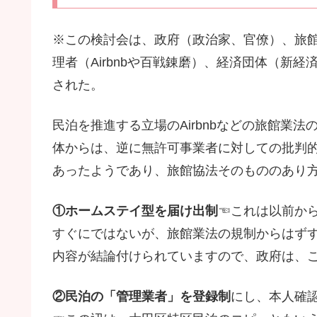
※この検討会は、政府（政治家、官僚）、旅
理者（Airbnbや百戦錬磨）、経済団体（新
された。
民泊を推進する立場のAirbnbなどの旅館業
体からは、逆に無許可事業者に対しての批判
あったようであり、旅館協法そのもののあり
①ホームステイ型を届け出制
☜これは以前か
すぐにではないが、旅館業法の規制からはず
内容が結論付けられていますので、政府は、
②民泊の「管理業者」を登録制
にし、本人確