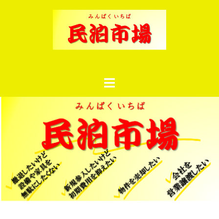
コ
ン
テ
ン
ツ
へ
ス
キ
ッ
プ